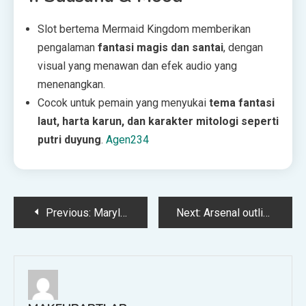
Slot bertema Mermaid Kingdom memberikan
pengalaman
fantasi magis dan santai
, dengan
visual yang menawan dan efek audio yang
menenangkan.
Cocok untuk pemain yang menyukai
tema fantasi
laut, harta karun, dan karakter mitologi seperti
putri duyung
.
Agen234
Post
Previous:
Maryland coach Locksley gets a win amid losing streak
Next:
Arsenal outline benefits of Sobha Realty deal
navigation